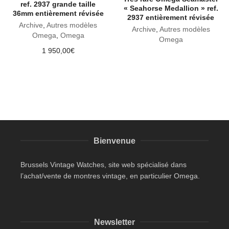
ref. 2937 grande taille
« Seahorse Medallion » ref.
36mm entièrement révisée
2937 entièrement révisée
Archive
,
Autres modèles
Archive
,
Autres modèles
Omega
,
Omega
Omega
1 950,00
€
Bienvenue
Brussels Vintage Watches, site web spécialisé dans
l’achat/vente de montres vintage, en particulier Omega.
Newsletter