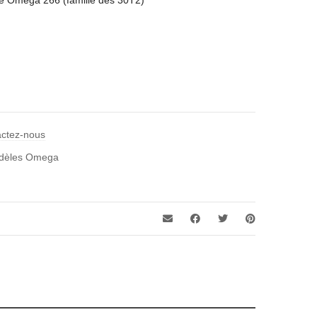
e Omega 266 (famille des 30T2)
actez-nous
odèles Omega