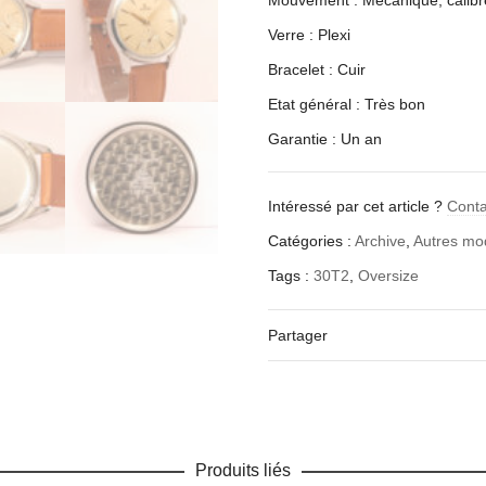
Mouvement : Mécanique, calibr
Verre : Plexi
Bracelet : Cuir
Etat général : Très bon
Garantie : Un an
Intéressé par cet article ?
Cont
Catégories :
Archive
,
Autres m
Tags :
30T2
,
Oversize
Partager
Produits liés