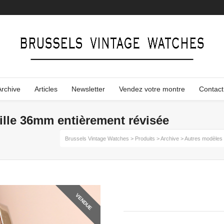
Archive
Articles
Newsletter
Vendez votre montre
Contact
ille 36mm entièrement révisée
Brussels Vintage Watches
>
Produits
>
Archive
>
Autres modèle
VENDUE