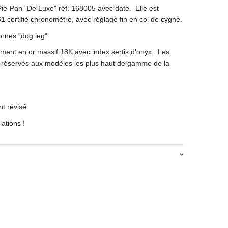
e-Pan "De Luxe" réf. 168005 avec date. Elle est
61 certifié chronomètre, avec réglage fin en col de cygne.
ornes "dog leg".
ment en or massif 18K avec index sertis d'onyx. Les
nt réservés aux modèles les plus haut de gamme de la
t révisé.
ations !