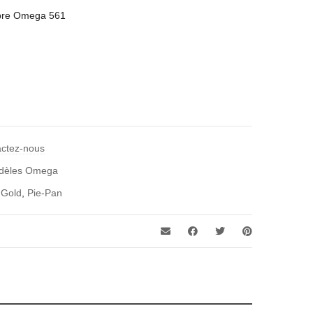
ibre Omega 561
actez-nous
odèles Omega
,
Gold
,
Pie-Pan