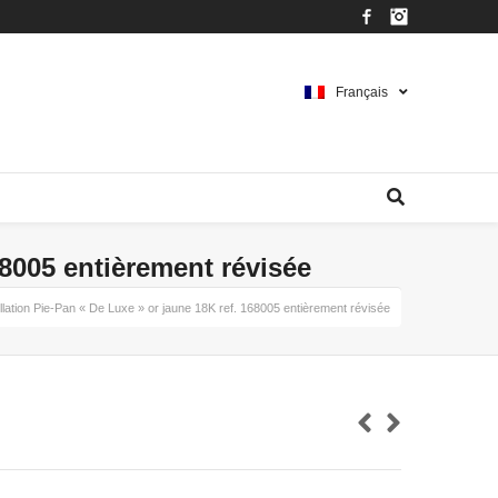
Facebook
Instagram
Français
8005 entièrement révisée
tion Pie-Pan « De Luxe » or jaune 18K ref. 168005 entièrement révisée