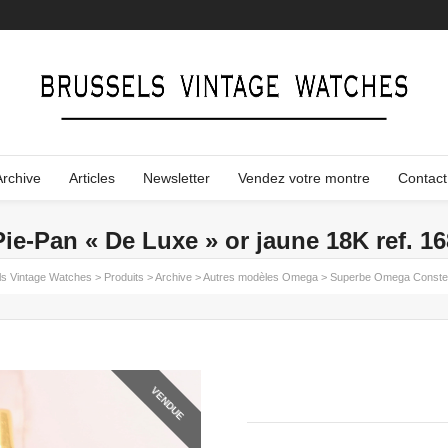
Archive
Articles
Newsletter
Vendez votre montre
Contact
e-Pan « De Luxe » or jaune 18K ref. 16
ls Vintage Watches
>
Produits
>
Archive
>
Autres modèles Omega
>
Superbe Omega Constella
VENDUE