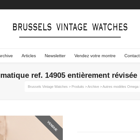
Archive
Articles
Newsletter
Vendez votre montre
Contact
atique ref. 14905 entièrement révisée
Brussels Vintage Watches
>
Produits
>
Archive
>
Autres modèles Omega
VENDUE