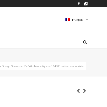
Facebook
Instagram
Français
>
Omega Seamaster De Ville Automatique ref. 14905 entièrement révisée