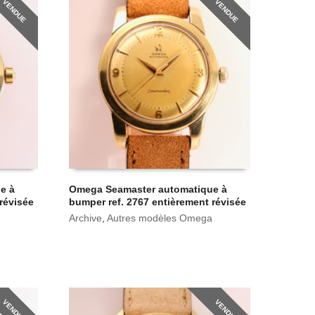
VENDUE
VENDUE
e à
Omega Seamaster automatique à
révisée
bumper ref. 2767 entièrement révisée
Archive
,
Autres modèles Omega
VENDUE
VENDUE