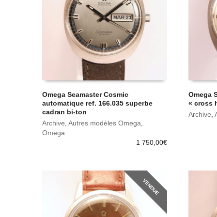
Omega Seamaster Cosmic
Omega S
automatique ref. 166.035 superbe
« cross h
cadran bi-ton
Archive
,
Archive
,
Autres modèles Omega
,
Omega
1 750,00
€
VENDUE