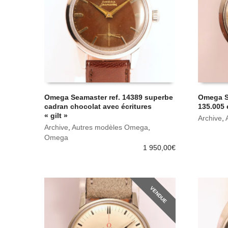
Omega Seamaster ref. 14389 superbe
Omega Se
cadran chocolat avec écritures
135.005 
« gilt »
Archive
,
Archive
,
Autres modèles Omega
,
Omega
1 950,00
€
VENDUE