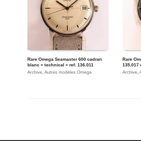
Rare Omega Seamaster 600 cadran
Rare Om
blanc « technical » ref. 136.011
135.017 
Archive
,
Autres modèles Omega
Archive
,