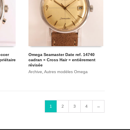
ccer
Omega Seamaster Date ref. 14740
priétaire
cadran « Cross Hair » entièrement
révisée
Archive
,
Autres modèles Omega
1
2
3
4
→