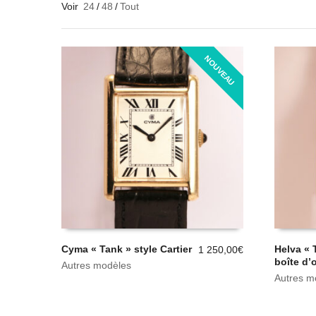
Voir
24
/
48
/
Tout
NOUVEAU
Cyma « Tank » style Cartier
Helva « 
1 250,00
€
boîte d’
Autres modèles
Autres m