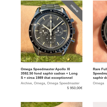
VENDUE
Omega Speedmaster Apollo XI
Rare Ful
3592.50 fond saphir cadran « Long
Speedmas
S » circa 1989 état exceptionnel
saphir d
Archive
,
Omega
,
Omega Speedmaster
Omega
5 950,00
€