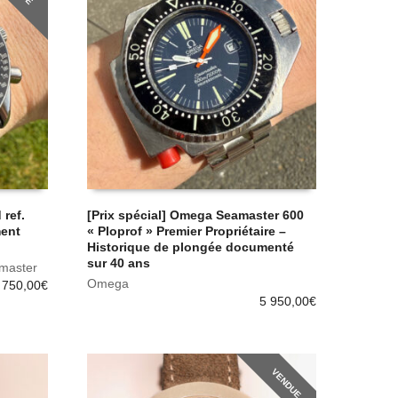
ref.
[Prix spécial] Omega Seamaster 600
ment
« Ploprof » Premier Propriétaire –
Historique de plongée documenté
sur 40 ans
master
Omega
 750,00
€
5 950,00
€
VENDUE