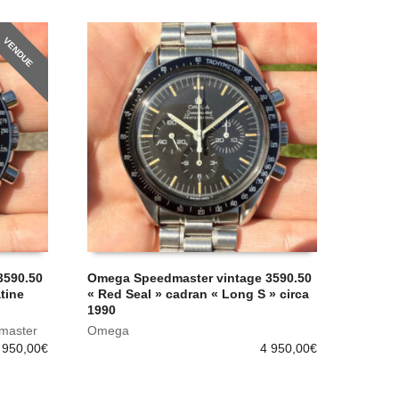
VENDUE
3590.50
Omega Speedmaster vintage 3590.50
tine
« Red Seal » cadran « Long S » circa
1990
master
Omega
 950,00
€
4 950,00
€