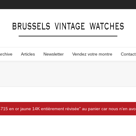
Archive
Articles
Newsletter
Vendez votre montre
Contact
715 en or jaune 14K entièrement révisée" au panier car nous n’en avo