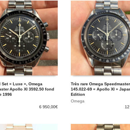
l Set « Luxe », Omega
Très rare Omega Speedmaster
ter Apollo XI 3592.50 fond
145.022-69 « Apollo XI » Japa
e 1996
Edition
Omega
6 950,00
€
12