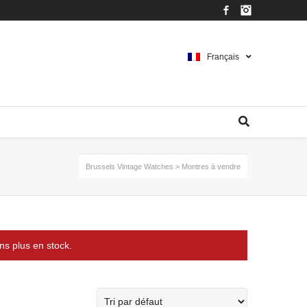
Facebook
Instagram
Français
Brussels Vintage Watches
>
Montres à vendre
ns plus en stock.