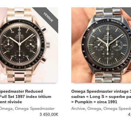
VENDUE
peedmaster Reduced
Omega Speedmaster vintage 
Full Set 1997 index tritium
cadran « Long S » superbe pa
ent révisée
« Pumpkin » circa 1991
Omega
,
Omega Speedmaster
Archive
,
Omega
,
Omega Speed
3 450,00
€
4