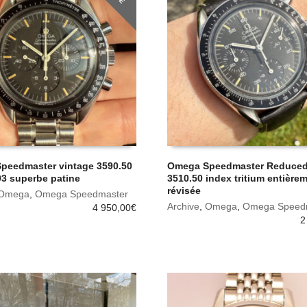
peedmaster vintage 3590.50
Omega Speedmaster Reduced 
93 superbe patine
3510.50 index tritium entière
révisée
Omega
,
Omega Speedmaster
Archive
,
Omega
,
Omega Speed
4 950,00
€
2