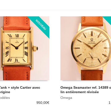
NOUVEAU
Tank » style Cartier avec
Omega Seamaster ref. 14389 
origine
lin entièrement révisée
odèles
Omega
950,00
€
1