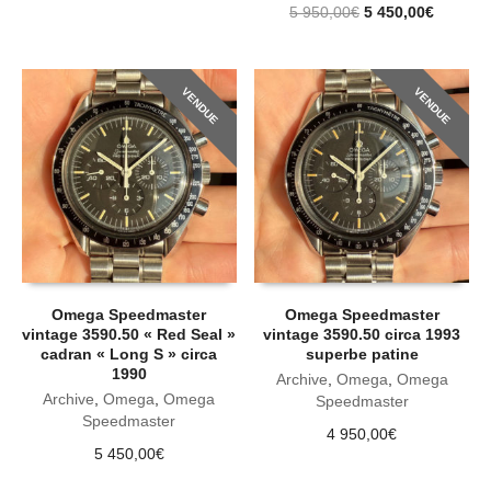
5 950,00
€
5 450,00
€
VENDUE
VENDUE
Omega Speedmaster
Omega Speedmaster
vintage 3590.50 « Red Seal »
vintage 3590.50 circa 1993
cadran « Long S » circa
superbe patine
1990
Archive
,
Omega
,
Omega
Archive
,
Omega
,
Omega
Speedmaster
Speedmaster
4 950,00
€
5 450,00
€