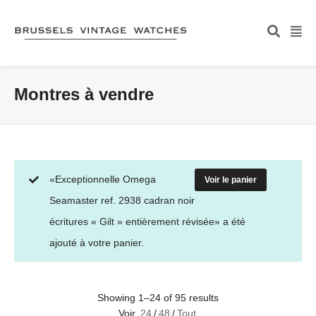
Montres à vendre
«Exceptionnelle Omega
Voir le panier
Seamaster ref. 2938 cadran noir
écritures « Gilt » entièrement révisée» a été
ajouté à votre panier.
Showing 1–24 of 95 results
Voir
24
/
48
/
Tout