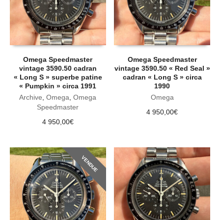
Omega Speedmaster
Omega Speedmaster
vintage 3590.50 cadran
vintage 3590.50 « Red Seal »
« Long S » superbe patine
cadran « Long S » circa
« Pumpkin » circa 1991
1990
Archive
,
Omega
,
Omega
Omega
Speedmaster
4 950,00
€
4 950,00
€
VENDUE