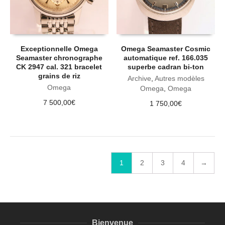
Exceptionnelle Omega
Omega Seamaster Cosmic
Seamaster chronographe
automatique ref. 166.035
CK 2947 cal. 321 bracelet
superbe cadran bi-ton
grains de riz
Archive
,
Autres modèles
Omega
Omega
,
Omega
7 500,00
€
1 750,00
€
1
2
3
4
→
Bienvenue