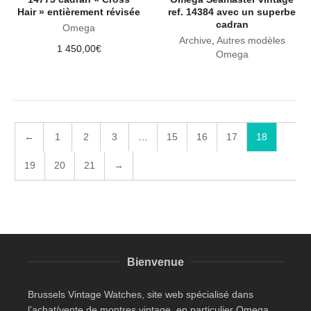
Hair » entièrement révisée
ref. 14384 avec un superbe
cadran
Omega
Archive
,
Autres modèles
1 450,00
€
Omega
←
1
2
3
…
15
16
17
18
19
20
21
→
Bienvenue
Brussels Vintage Watches, site web spécialisé dans
l’achat/vente de montres vintage, en particulier Omega.