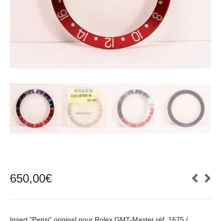
650,00
€
Insert "Pepsi" original pour Rolex GMT-Master réf. 1675 /