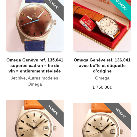
NOUVEAU
VENDUE
Omega Genève ref. 135.041
Omega Genève ref. 136.041
superbe cadran « lie de
avec boîte et étiquette
vin » entièrement révisée
d’origine
Archive
,
Autres modèles
Omega
Omega
1 750,00
€
VENDUE
VENDUE