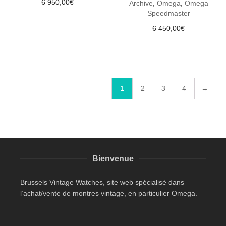
6 950,00
€
Archive
,
Omega
,
Omega
Speedmaster
6 450,00
€
1
2
3
4
→
Bienvenue
Brussels Vintage Watches, site web spécialisé dans
l’achat/vente de montres vintage, en particulier Omega.