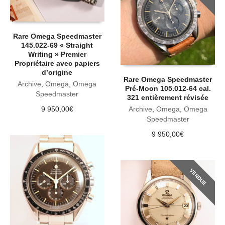
Rare Omega Speedmaster
145.022-69 « Straight
Writing » Premier
Propriétaire avec papiers
d’origine
Rare Omega Speedmaster
Archive
,
Omega
,
Omega
Pré-Moon 105.012-64 cal.
Speedmaster
321 entièrement révisée
9 950,00
€
Archive
,
Omega
,
Omega
Speedmaster
9 950,00
€
VENDUE