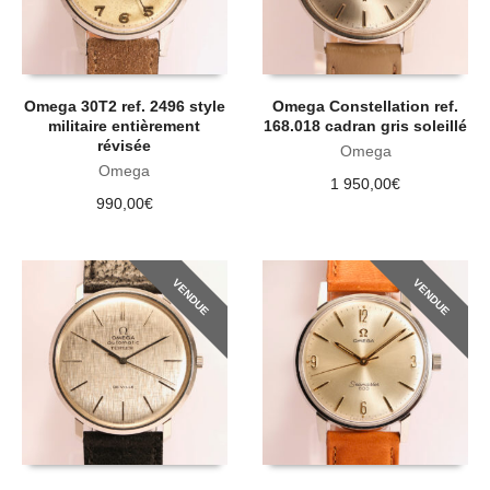
Omega 30T2 ref. 2496 style
Omega Constellation ref.
militaire entièrement
168.018 cadran gris soleillé
révisée
Omega
Omega
1 950,00
€
990,00
€
VENDUE
VENDUE